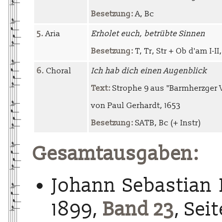
Besetzung:
A, Bc
5.
Aria
Erholet euch, betrübte Sinnen
Besetzung:
T, Tr, Str + Ob d'am I-II
6.
Choral
Ich hab dich einen Augenblick
Text:
Strophe 9 aus "Barmherzger V
von Paul Gerhardt, 1653
Besetzung:
SATB, Bc (+ Instr)
Gesamtausgaben:
Johann Sebastian 
1899,
Band 23
, Sei