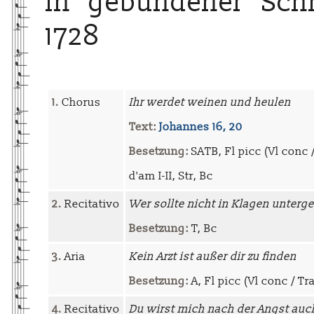
in gebundener Schre
1728
1.
Chorus
Ihr werdet weinen und heulen
Text:
Johannes 16, 20
Besetzung:
SATB, Fl picc (Vl conc 
d'am I-II, Str, Bc
2.
Recitativo
Wer sollte nicht in Klagen unterg
Besetzung:
T, Bc
3.
Aria
Kein Arzt ist außer dir zu finden
Besetzung:
A, Fl picc (Vl conc / Tr
4.
Recitativo
Du wirst mich nach der Angst au