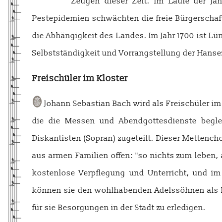
Zeugen dieser Zeit. Im Laufe der Jah
Pestepidemien schwächten die freie Bürgerschaf
die Abhängigkeit des Landes. Im Jahr 1700 ist Lü
Selbstständigkeit und Vorrangstellung der Hansez
Freischüler im Kloster
Johann Sebastian Bach wird als Freischüler im
die die Messen und Abendgottesdienste begle
Diskantisten (Sopran) zugeteilt. Dieser Mettench
aus armen Familien offen: "so nichts zum leben,
kostenlose Verpflegung und Unterricht, und i
können sie den wohlhabenden Adelssöhnen als Fa
für sie Besorgungen in der Stadt zu erledigen.