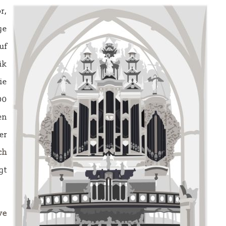
r,
ge
uf
ik
ie
00
en
er
ch
gt
we