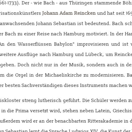
661-1733). Der - wie Bach - aus Thüringen stammende Bö
visationskünstlers
Johann Adam Reincken
und hat seit 16
eranwachsenden Johann Sebastian ist bedeutend. Bach sc
 Bach zu einer Reise nach Hamburg motiviert. In der Ha
An den Wasserflüssen Babylon" improvisieren und ist v
weitere Ausflüge nach Hamburg und Lübeck, um Reincken
eben. Doch nicht nur in der Musik, sondern auch in der 
die Orgel in der Michaeliskirche zu modernisieren. Ba
der besten Sachverständigen dieses Instruments machen w
iskloster streng lutherisch geführt. Die Schüler werden
in die Prima versetzt wird, stehen neben Latein, Griechi
ußerdem wird er an der benachbarten Ritterakademie in d
n Sebastian lernt die Sprache Ludwigs XIV, die Kunst der K