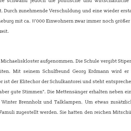
re schwand jedoch die politische und wirtschaftliche 
t. Durch zunehmende Verschuldung und eine wieder ersta
neburg mit ca. 11'000 Einwohnern zwar immer noch größer 
eit.
 Michaeliskloster aufgenommen. Die Schule vergibt Stipen
iten. Mit seinem Schulfreund Georg Erdmann wird er
or ist der Elitechor der Schulkantorei und steht entsprec
 aber gute Stimmen". Die Mettensänger erhalten neben ei
m Winter Brennholz und Talklampen. Um etwas zusätzli
muli zugestellt werden. Sie hatten den reichen Mitschü