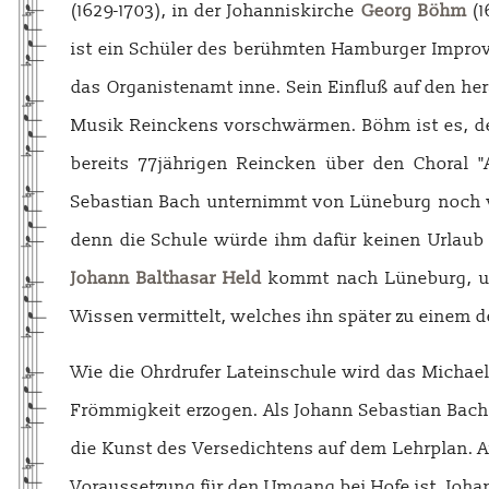
(1629-1703), in der Johanniskirche
Georg Böhm
(1
ist ein Schüler des berühmten Hamburger Impro
das Organistenamt inne. Sein Einfluß auf den h
Musik Reinckens vorschwärmen. Böhm ist es, der
bereits 77jährigen Reincken über den Choral "
Sebastian Bach unternimmt von Lüneburg noch 
denn die Schule würde ihm dafür keinen Urlaub g
Johann Balthasar Held
kommt nach Lüneburg, um 
Wissen vermittelt, welches ihn später zu einem 
Wie die Ohrdrufer Lateinschule wird das Michael
Frömmigkeit erzogen. Als Johann Sebastian Bach 
die Kunst des Versedichtens auf dem Lehrplan. A
Voraussetzung für den Umgang bei Hofe ist. Johan