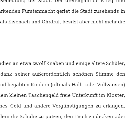
Bedeutung der Stadt. Der dreißigjährige Krieg und
rkenden Fürstenmacht geriet die Stadt zusehends in
als Eisenach und Ohrdruf, besitzt aber nicht mehr die
dien an etwa zwölf Knaben und einige ältere Schüler,
 dank seiner außerordentlich schönen Stimme den
hend begabten Kindern (oftmals Halb- oder Vollwaisen)
nem kleinen Taschengeld freie Unterkunft im Kloster,
ches Geld und andere Vergünstigungen zu erlangen,
lern die Schuhe zu putzen, den Tisch zu decken oder