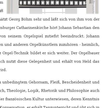
hm
98
hätzt Georg Böhm sehr und läßt sich von ihm von der
mburger Catharinenkirche hört Johann Sebastian den
on seinem Orgelspiel zutiefst beeindruckt. Johann
 und anderen Orgelkünstlern zuzuhören - heimlich,
Orgel-Technik bildet er sich weiter. Der Orgelbauer
ch nutzt diese Gelegenheit und erhält von Held das
ird.
 zu unbedingtem Gehorsam, Fleiß, Bescheidenheit und
sch, Theologie, Logik, Rhetorik und Philosophie auch
er französischen Kultur unterwiesen, deren Kenntnis
onversation, er erhält Tanzunterricht und übt sich in