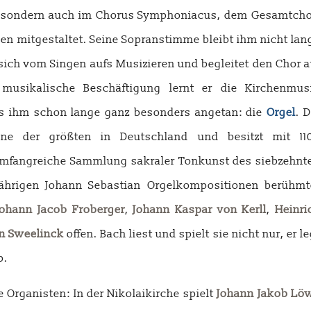
r, sondern auch im Chorus Symphoniacus, dem Gesamtcho
en mitgestaltet. Seine Sopranstimme bleibt ihm nicht lan
sich vom Singen aufs Musizieren und begleitet den Chor a
musikalische Beschäftigung lernt er die Kirchenmus
es ihm schon lange ganz besonders angetan: die
Orgel
. D
eine der größten in Deutschland und besitzt mit 11
umfangreiche Sammlung sakraler Tonkunst des siebzehnt
5jährigen Johann Sebastian Orgelkompositionen berühmt
Johann Jacob Froberger
,
Johann Kaspar von Kerll
,
Heinri
on Sweelinck
offen. Bach liest und spielt sie nicht nur, er le
b.
 Organisten: In der Nikolaikirche spielt
Johann Jakob Lö