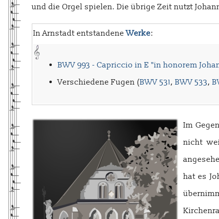
und die Orgel spielen. Die übrige Zeit nutzt Joh
In Arnstadt entstandene
Werke
:
BWV 993 - Capriccio in E "in honorem Joha
Verschiedene Fugen (
BWV 531
,
BWV 533
,
B
Im Gegen
nicht we
angesehe
hat es J
übernimm
Kirchenr