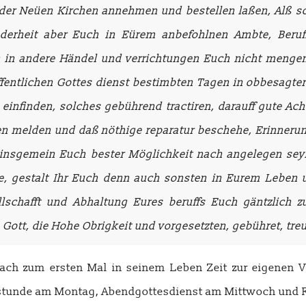
 der Neüen Kirchen annehmen und bestellen laßen, Alß s
nderheit aber Euch in Eürem anbefohlnen Ambte, Beru
n in andere Händel und verrichtungen Euch nicht mengen,
fentlichen Gottes dienst bestimbten Tagen in obbesagte
infinden, solches gebührend tractiren, darauff gute Ach
en melden und daß nöthige reparatur beschehe, Erinner
 insgemein Euch bester Möglichkeit nach angelegen seyn
 gestalt Ihr Euch denn auch sonsten in Eurem Leben u
ellschafft und Abhaltung Eures beruffs Euch gäntzlich 
ott, die Hohe Obrigkeit und vorgesetzten, gebühret, treu
Bach zum ersten Mal in seinem Leben Zeit zur eigenen V
etstunde am Montag, Abendgottesdienst am Mittwoch und 