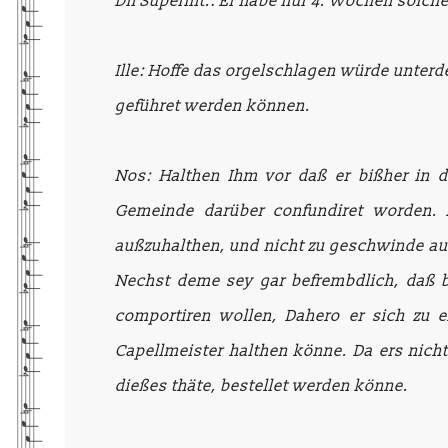
Dn Superint.: Er habe nur 4. Wochen solch
Ille: Hoffe das orgelschlagen würde unter
geführet werden können.
Nos: Halthen Ihm vor daß er bißher in d
Gemeinde darüber confundiret worden. 
außzuhalthen, und nicht zu geschwinde auf
Nechst deme sey gar befrembdlich, daß b
comportiren wollen, Dahero er sich zu 
Capellmeister halthen könne. Da ers nich
dießes thäte, bestellet werden könne.