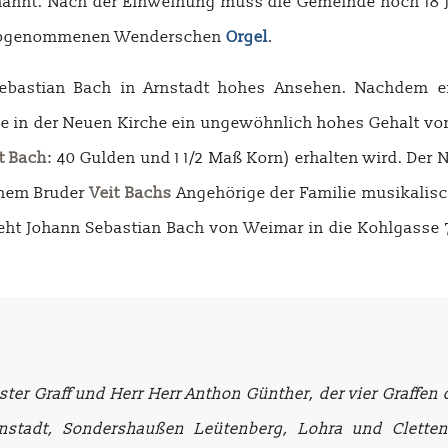
annt. Nach der Einweihung muss die Gemeinde noch 18 Jahr
h abgenommenen Wenderschen
Orgel
.
Sebastian Bach in Arnstadt hohes Ansehen. Nachdem e
elle in der Neuen Kirche ein ungewöhnlich hohes Gehalt v
t Bach
: 40 Gulden und 1 1/2 Maß Korn) erhalten wird. Der
inem Bruder
Veit Bachs
Angehörige der Familie musikalisch
ieht Johann Sebastian Bach von Weimar in die Kohlgasse 7
 Graff und Herr Herr Anthon Günther, der vier Graffen d
nstadt, Sondershaußen Leütenberg, Lohra und Clette