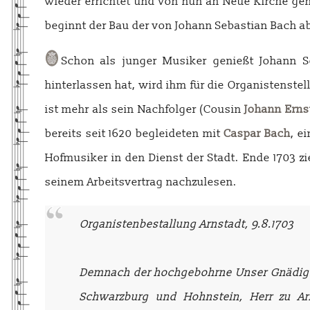
wieder errichtet und von nun an Neue Kirche gen
beginnt der Bau der von Johann Sebastian Bac
Schon als junger Musiker genießt Johann 
hinterlassen hat, wird ihm für die Organistenst
ist mehr als sein Nachfolger (Cousin
Johann Erns
bereits seit 1620 begleideten mit
Caspar Bach
, e
Hofmusiker in den Dienst der Stadt. Ende 1703 z
seinem Arbeitsvertrag nachzulesen.
Organistenbestallung Arnstadt, 9.8.1703
Demnach der hochgebohrne Unser Gnädigster
Schwarzburg und Hohnstein, Herr zu Ar