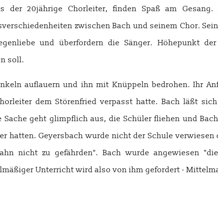
ls der 20jährige Chorleiter, finden Spaß am Gesan
verschiedenheiten zwischen Bach und seinem Chor. Seine
genliebe und überfordern die Sänger. Höhepunkt der 
n soll.
unkeln auflauern und ihn mit Knüppeln bedrohen. Ihr An
Chorleiter dem Störenfried verpasst hatte. Bach läßt sic
 Sache geht glimpflich aus, die Schüler fliehen und Bac
üler hatten. Geyersbach wurde nicht der Schule verwiesen
fbahn nicht zu gefährden". Bach wurde angewiesen "d
mäßiger Unterricht wird also von ihm gefordert - Mittel