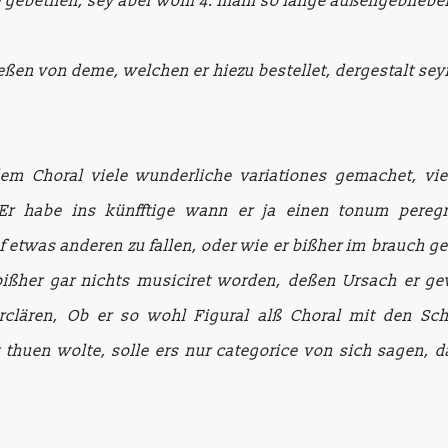
e gebethen, sey aber wohl 4. mahl so lange außengebliebe
deßen von deme, welchen er hiezu bestellet, dergestalt 
em Choral viele wunderliche variationes gemachet, vi
Er habe ins künfftige wann er ja einen tonum peregr
 etwas anderen zu fallen, oder wie er bißher im brauch g
ißher gar nichts musiciret worden, deßen Ursach er ge
erclären, Ob er so wohl Figural alß Choral mit den S
t thuen wolte, solle ers nur categorice von sich sagen,