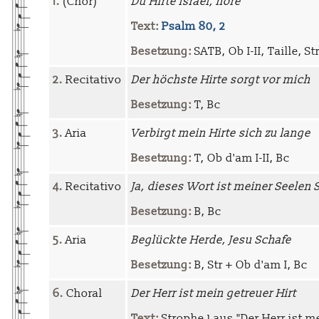
1.
(Chor)
Du Hirte Israel, höre
Text:
Psalm 80, 2
Besetzung:
SATB, Ob I-II, Taille, St
2.
Recitativo
Der höchste Hirte sorgt vor mich
Besetzung:
T, Bc
3.
Aria
Verbirgt mein Hirte sich zu lange
Besetzung:
T, Ob d'am I-II, Bc
4.
Recitativo
Ja, dieses Wort ist meiner Seelen 
Besetzung:
B, Bc
5.
Aria
Beglückte Herde, Jesu Schafe
Besetzung:
B, Str + Ob d'am I, Bc
6.
Choral
Der Herr ist mein getreuer Hirt
Text:
Strophe 1 aus "Der Herr ist m