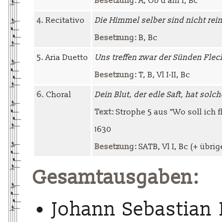
Besetzung:
A, Ob d'am I, Bc
4.
Recitativo
Die Himmel selber sind nicht rei
Besetzung:
B, Bc
5.
Aria Duetto
Uns treffen zwar der Sünden Fle
Besetzung:
T, B, Vl I-II, Bc
6.
Choral
Dein Blut, der edle Saft, hat solc
Text:
Strophe 5 aus "Wo soll ich 
1630
Besetzung:
SATB, Vl I, Bc (+ übrig
Gesamtausgaben:
Johann Sebastian 