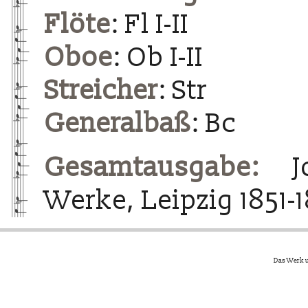
Flöte
: Fl I-II
Oboe
: Ob I-II
Streicher
: Str
Generalbaß
: Bc
Gesamtausgabe:
Jo
Werke, Leipzig 1851-
Das Werk u