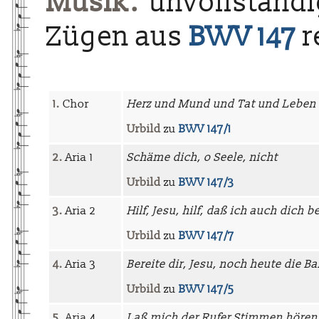
Musik:
unvollständi
Zügen aus
BWV 147
r
1.
Chor
Herz und Mund und Tat und Leben
Urbild
zu
BWV 147/1
2.
Aria 1
Schäme dich, o Seele, nicht
Urbild
zu
BWV 147/3
3.
Aria 2
Hilf, Jesu, hilf, daß ich auch dich 
Urbild
zu
BWV 147/7
4.
Aria 3
Bereite dir, Jesu, noch heute die B
Urbild
zu
BWV 147/5
5.
Aria 4
Laß mich der Rufer Stimmen hören