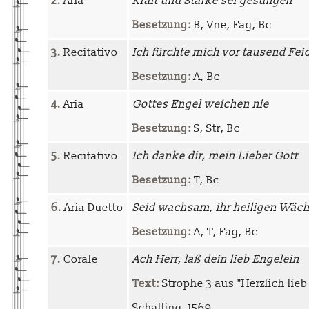
2.
Aria
Kraft und Stärke sei gesungen
Besetzung:
B, Vne, Fag, Bc
3.
Recitativo
Ich fürchte mich vor tausend Fei
Besetzung:
A, Bc
4.
Aria
Gottes Engel weichen nie
Besetzung:
S, Str, Bc
5.
Recitativo
Ich danke dir, mein Lieber Gott
Besetzung:
T, Bc
6.
Aria Duetto
Seid wachsam, ihr heiligen Wäch
Besetzung:
A, T, Fag, Bc
7.
Corale
Ach Herr, laß dein lieb Engelein
Text:
Strophe 3 aus "Herzlich lieb
Schalling, 1569