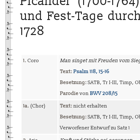
Picander (1700-1764
und Fest-Tage durch 
1728
1.
Coro
Man singet mit Freuden vom Sie
Text:
Psalm 118, 15-16
Besetzung:
SATB, Tr I-III, Timp, Ob
Parodie
von
BWV 208/15
1a.
(Chor)
Text:
nicht erhalten
Besetzung:
SATB, Tr I-III, Timp, Ob 
Verworfener Entwurf zu Satz 1