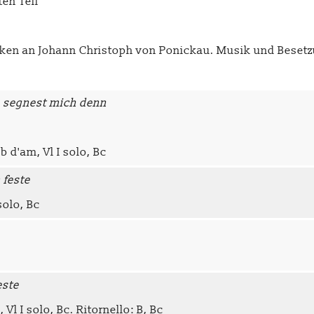
en Teil
ken an Johann Christoph von Ponickau. Musik und Besetzu
du segnest mich denn
b d'am, Vl I solo, Bc
 feste
solo, Bc
este
, Vl I solo, Bc. Ritornello: B, Bc