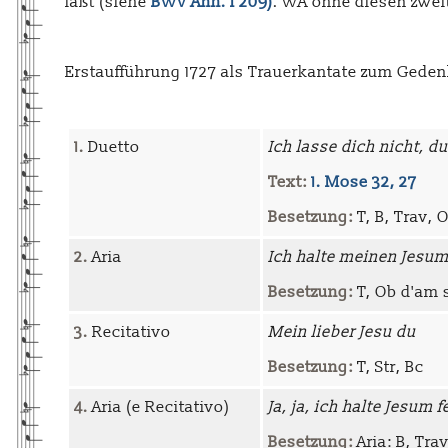
läßt (siehe
BWV Anh. I 209)
. WA ohne diesen zweit
Erstaufführung 1727 als Trauerkantate zum Geden
1.
Duetto
Ich lasse dich nicht, 
Text:
1. Mose 32, 27
Besetzung:
T, B, Trav, O
2.
Aria
Ich halte meinen Jesum
Besetzung:
T, Ob d'am 
3.
Recitativo
Mein lieber Jesu du
Besetzung:
T, Str, Bc
4.
Aria (e Recitativo)
Ja, ja, ich halte Jesum f
Besetzung:
Aria: B, Trav