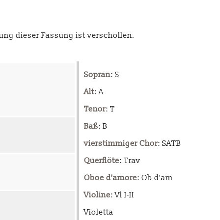
ng dieser Fassung ist verschollen.
Sopran
: S
Alt
: A
Tenor
: T
Baß
: B
vierstimmiger Chor
: SATB
Querflöte
: Trav
Oboe d'amore
: Ob d'am
Violine
: Vl I-II
Violetta