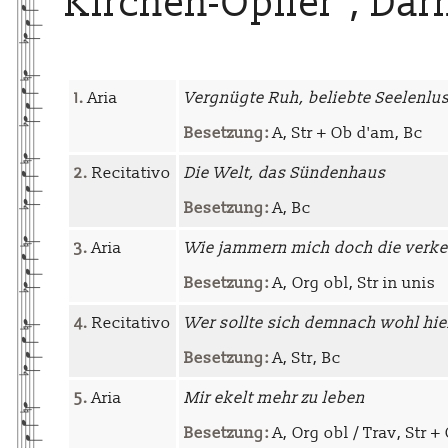
Kirchen-Opffer", Darm
1.
Aria
Vergnügte Ruh, beliebte Seelenlus
Besetzung:
A, Str + Ob d'am, Bc
2.
Recitativo
Die Welt, das Sündenhaus
Besetzung:
A, Bc
3.
Aria
Wie jammern mich doch die verke
Besetzung:
A, Org obl, Str in unis
4.
Recitativo
Wer sollte sich demnach wohl hi
Besetzung:
A, Str, Bc
5.
Aria
Mir ekelt mehr zu leben
Besetzung:
A, Org obl / Trav, Str +