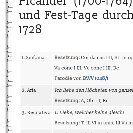
Picander (1700-1764
und Fest-Tage durch 
1728
1.
Sinfonia
Besetzung:
Cor da cac I-II, Str in rip
Va conc I-III, Vc conc I-III, Bc
Parodie
von
BWV 1048/1
2.
Aria
Ich liebe den Höchsten von ganz
Besetzung:
A, Ob I-II, Bc
3.
Recitativo
O Liebe, welcher keine gleich!
Besetzung:
T, III Vl in unis, III Va i