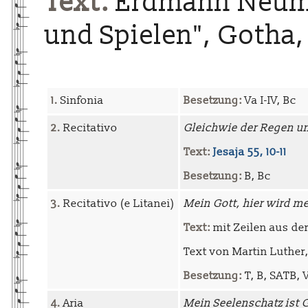
Text:
Erdmann Neumei
und Spielen", Gotha, 
1.
Sinfonia
Besetzung:
Va I-IV, Bc
2.
Recitativo
Gleichwie der Regen u
Text:
Jesaja 55, 10-11
Besetzung:
B, Bc
3.
Recitativo (e Litanei)
Mein Gott, hier wird me
Text:
mit Zeilen aus der
Text von Martin Luther,
Besetzung:
T, B, SATB, V
4.
Aria
Mein Seelenschatz ist 