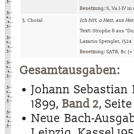
Besetzung:
S, Va I-IV in
5.
Choral
Ich bitt, o Herr, aus H
Text:
Strophe 8 aus "Du
Lazarus Spengler, 1524
Besetzung:
SATB, Bc (+ 
Gesamtausgaben:
Johann Sebastian 
1899,
Band 2
, Seit
Neue Bach-Ausgab
Leipzig, Kassel 195