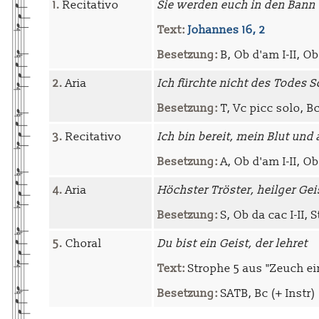
1.
Recitativo
Sie werden euch in den Bann
Text:
Johannes 16, 2
Besetzung:
B, Ob d'am I-II, Ob 
2.
Aria
Ich fürchte nicht des Todes 
Besetzung:
T, Vc picc solo, B
3.
Recitativo
Ich bin bereit, mein Blut un
Besetzung:
A, Ob d'am I-II, Ob 
4.
Aria
Höchster Tröster, heilger Gei
Besetzung:
S, Ob da cac I-II, S
5.
Choral
Du bist ein Geist, der lehret
Text:
Strophe 5 aus "Zeuch ei
Besetzung:
SATB, Bc (+ Instr)