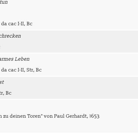
 tun
da cac I-II, Bc
Schrecken
c
d armes Leben
da cac I-II, Str, Bc
st
tr, Bc
n zu deinen Toren" von Paul Gerhardt, 1653