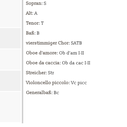
Sopran
: S
Alt
: A
Tenor
: T
Baß
: B
vierstimmiger Chor
: SATB
Oboe d'amore
: Ob d'am I-II
Oboe da caccia
: Ob da cac I-II
Streicher
: Str
Violoncello piccolo
: Vc picc
Generalbaß
: Bc