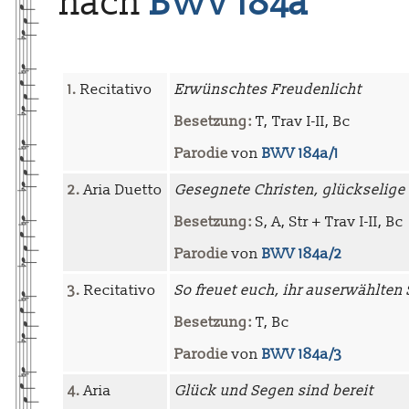
nach
BWV 184a
1.
Recitativo
Erwünschtes Freudenlicht
Besetzung:
T, Trav I-II, Bc
Parodie
von
BWV 184a/1
2.
Aria Duetto
Gesegnete Christen, glückselige
Besetzung:
S, A, Str + Trav I-II, Bc
Parodie
von
BWV 184a/2
3.
Recitativo
So freuet euch, ihr auserwählten
Besetzung:
T, Bc
Parodie
von
BWV 184a/3
4.
Aria
Glück und Segen sind bereit