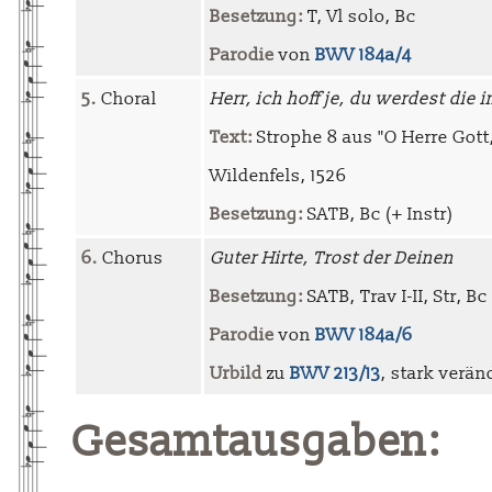
Besetzung:
T, Vl solo, Bc
Parodie
von
BWV 184a/4
5.
Choral
Herr, ich hoff je, du werdest die 
Text:
Strophe 8 aus "O Herre Gott
Wildenfels, 1526
Besetzung:
SATB, Bc (+ Instr)
6.
Chorus
Guter Hirte, Trost der Deinen
Besetzung:
SATB, Trav I-II, Str, Bc
Parodie
von
BWV 184a/6
Urbild
zu
BWV 213/13
, stark verän
Gesamtausgaben: