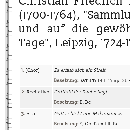
Christian Friedrich
(1700-1764), "Samml
und auf die gewöh
Tage", Leipzig, 1724-
1.
(Chor)
Es erhub sich ein Streit
Besetzung:
SATB Tr I-III, Timp, Str 
2.
Recitativo
Gottlob! der Dache liegt
Besetzung:
B, Bc
3.
Aria
Gott schickt uns Mahanaim zu
Besetzung:
S, Ob d'am I-II, Bc