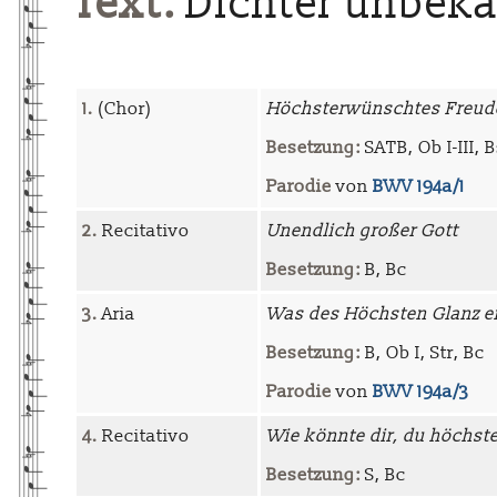
Text:
Dichter unbek
1.
(Chor)
Höchsterwünschtes Freud
Besetzung:
SATB, Ob I-III, B
Parodie
von
BWV 194a/1
2.
Recitativo
Unendlich großer Gott
Besetzung:
B, Bc
3.
Aria
Was des Höchsten Glanz er
Besetzung:
B, Ob I, Str, Bc
Parodie
von
BWV 194a/3
4.
Recitativo
Wie könnte dir, du höchst
Besetzung:
S, Bc