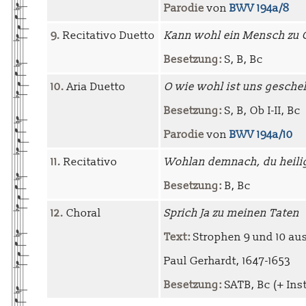
Parodie
von
BWV 194a/8
9.
Recitativo Duetto
Kann wohl ein Mensch zu 
Besetzung:
S, B, Bc
10.
Aria Duetto
O wie wohl ist uns gesche
Besetzung:
S, B, Ob I-II, Bc
Parodie
von
BWV 194a/10
11.
Recitativo
Wohlan demnach, du heil
Besetzung:
B, Bc
12.
Choral
Sprich Ja zu meinen Taten
Text:
Strophen 9 und 10 aus
Paul Gerhardt, 1647-1653
Besetzung:
SATB, Bc (+ Inst