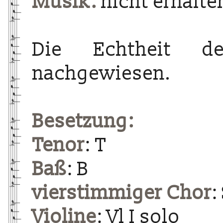
Musik:
nicht erhalte
Die Echtheit d
nachgewiesen.
Besetzung:
Tenor
: T
Baß
: B
vierstimmiger Chor
:
Violine
: Vl I solo