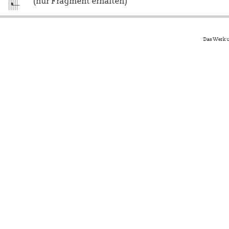
(nur Fragment erhalten)
Das Werk u