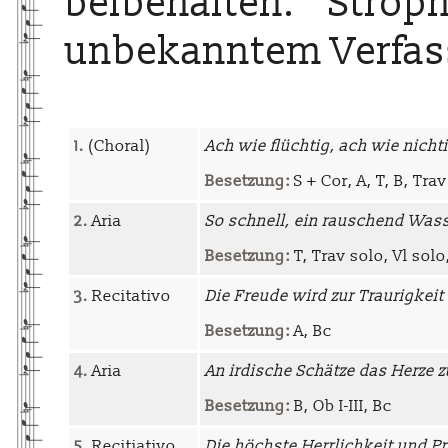
beibehalten. Strop
unbekanntem Verfas
1.
(Choral)
Ach wie flüchtig, ach wie nicht
Besetzung:
S + Cor, A, T, B, Trav 
2.
Aria
So schnell, ein rauschend Wass
Besetzung:
T, Trav solo, Vl solo
3.
Recitativo
Die Freude wird zur Traurigkeit
Besetzung:
A, Bc
4.
Aria
An irdische Schätze das Herze 
Besetzung:
B, Ob I-III, Bc
5.
Recitiativo
Die höchste Herrlichkeit und P