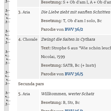
Besetzung:
S + Ob d'am I, A + Ob d'am
3.
Aria
Die Liebe zieht mit sanften Schritten
Besetzung:
T, Ob d'am I solo, Bc
Parodie
von
BWV 36/2
4.
Chorale
Zwingt die Saiten in Cythara
Text:
Strophe 6 aus "Wie schön leuch
Nicolai, 1599
Besetzung:
SATB, Bc (+ Instr)
Parodie
von
BWV 36/5
Secunda pars
5.
Aria
Willkommen, werter Schatz
Besetzung:
B, Str, Bc