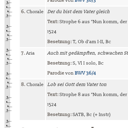
Parodie
von
BWV 36/3
6.
Chorale
Der du bist dem Vater gleich
Text:
Strophe 6 aus "Nun komm, der 
1524
Besetzung:
T, Ob d'am I-II, Bc
7.
Aria
Auch mit gedämpften, schwachen 
Besetzung:
S, Vl I solo, Bc
Parodie
von
BWV 36/4
8.
Chorale
Lob sei Gott dem Vater ton
Text:
Strophe 8 aus "Nun komm, der 
1524
Besetzung:
SATB, Bc (+ Instr)