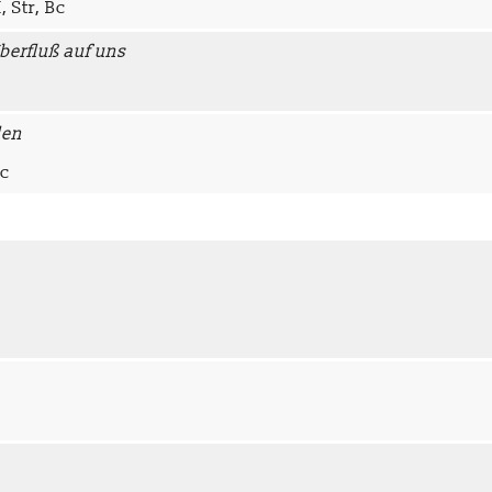
I, Str, Bc
Überfluß auf uns
den
Bc