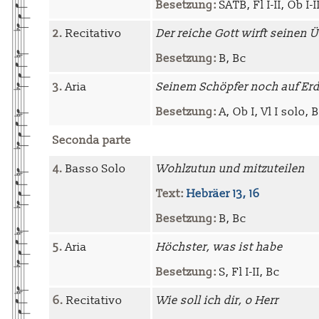
Besetzung:
SATB, Fl I-II, Ob I-I
2.
Recitativo
Der reiche Gott wirft seinen 
Besetzung:
B, Bc
3.
Aria
Seinem Schöpfer noch auf Er
Besetzung:
A, Ob I, Vl I solo, 
Seconda parte
4.
Basso Solo
Wohlzutun und mitzuteilen
Text:
Hebräer 13, 16
Besetzung:
B, Bc
5.
Aria
Höchster, was ist habe
Besetzung:
S, Fl I-II, Bc
6.
Recitativo
Wie soll ich dir, o Herr