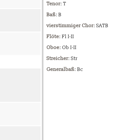
Tenor
: T
Baß
: B
vierstimmiger Chor
: SATB
Flöte
: Fl I-II
Oboe
: Ob I-II
Streicher
: Str
Generalbaß
: Bc