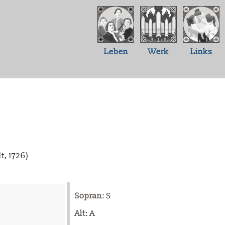
Leben
Werk
Links
t, 1726)
Sopran
: S
Alt
: A