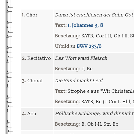
1.
Chor
Darzu ist erschienen der Sohn Got
Text:
1. Johannes 3, 8
Besetzung:
SATB, Cor I-II, Ob I-II, S
Urbild
zu
BWV 233/6
2.
Recitativo
Das Wort ward Fleisch
Besetzung:
T, Bc
3.
Choral
Die Sünd macht Leid
Text:
Strophe 4 aus "Wir Christenl
Besetzung:
SATB, Bc (+ Cor I, Hbl, 
4.
Aria
Höllische Schlange, wird dir nich
Besetzung:
B, Ob I-II, Str, Bc