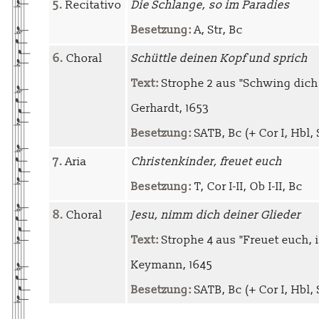
5.
Recitativo
Die Schlange, so im Paradies
Besetzung:
A, Str, Bc
6.
Choral
Schüttle deinen Kopf und sprich
Text:
Strophe 2 aus "Schwing dich 
Gerhardt, 1653
Besetzung:
SATB, Bc (+ Cor I, Hbl, 
7.
Aria
Christenkinder, freuet euch
Besetzung:
T, Cor I-II, Ob I-II, Bc
8.
Choral
Jesu, nimm dich deiner Glieder
Text:
Strophe 4 aus "Freuet euch, i
Keymann, 1645
Besetzung:
SATB, Bc (+ Cor I, Hbl, 