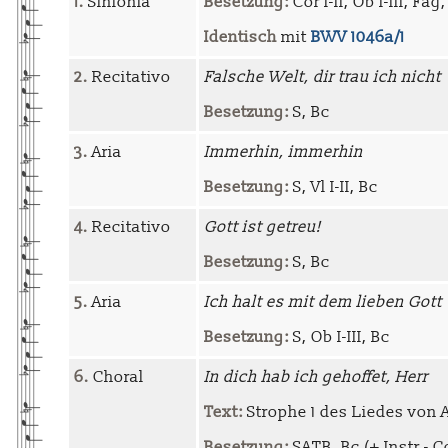
1.
Sinfonia
Besetzung:
Cor I-II, Ob I-III, Fag,
Identisch
mit
BWV 1046a/1
2.
Recitativo
Falsche Welt, dir trau ich nicht
Besetzung:
S, Bc
3.
Aria
Immerhin, immerhin
Besetzung:
S, Vl I-II, Bc
4.
Recitativo
Gott ist getreu!
Besetzung:
S, Bc
5.
Aria
Ich halt es mit dem lieben Gott
Besetzung:
S, Ob I-III, Bc
6.
Choral
In dich hab ich gehoffet, Herr
Text:
Strophe 1 des Liedes von 
Besetzung:
SATB, Bc (+ Instr - C