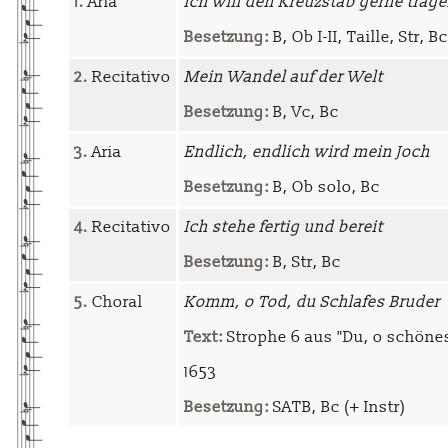
1.
Aria
Ich will den Kreuzstab gerne trag
Besetzung:
B, Ob I-II, Taille, Str, Bc
2.
Recitativo
Mein Wandel auf der Welt
Besetzung:
B, Vc, Bc
3.
Aria
Endlich, endlich wird mein Joch
Besetzung:
B, Ob solo, Bc
4.
Recitativo
Ich stehe fertig und bereit
Besetzung:
B, Str, Bc
5.
Choral
Komm, o Tod, du Schlafes Bruder
Text:
Strophe 6 aus "Du, o schöne
1653
Besetzung:
SATB, Bc (+ Instr)