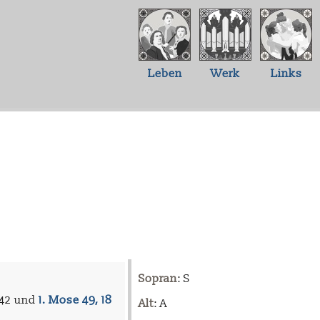
Leben
Werk
Links
Sopran
: S
642 und
1. Mose 49, 18
Alt
: A