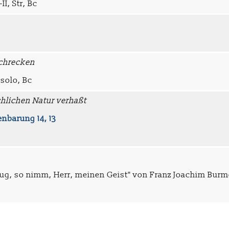
II, Str, Bc
schrecken
 solo, Bc
hlichen Natur verhaßt
enbarung 14, 13
nug, so nimm, Herr, meinen Geist" von Franz Joachim Burme