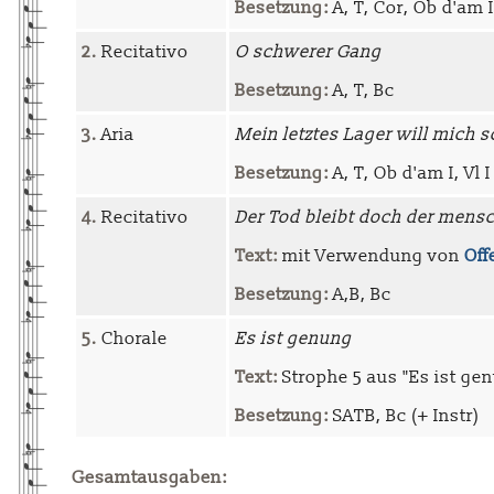
Besetzung:
A, T, Cor, Ob d'am I-
2.
Recitativo
O schwerer Gang
Besetzung:
A, T, Bc
3.
Aria
Mein letztes Lager will mich 
Besetzung:
A, T, Ob d'am I, Vl I
4.
Recitativo
Der Tod bleibt doch der mensc
Text:
mit Verwendung von
Off
Besetzung:
A,B, Bc
5.
Chorale
Es ist genung
Text:
Strophe 5 aus "Es ist ge
Besetzung:
SATB, Bc (+ Instr)
Gesamtausgaben: