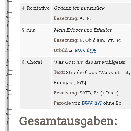
4.
Recitativo
Gedenk ich nur zurück
Besetzung:
A, Bc
5.
Aria
Mein Erlöser und Erhalter
Besetzung:
B, Ob d'am, Str, Bc
Urbild
zu
BWV 69/5
6.
Choral
Was Gott tut, das ist wohlgetan
Text:
Strophe 6 aus "Was Gott tut,
Rodigast, 1674
Besetzung:
SATB, Bc (+ Instr)
Parodie
von
BWV 12/7
ohne Bc
Gesamtausgaben: