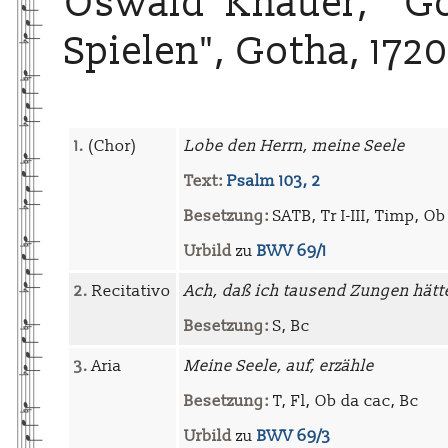
Oswald Knauer, "Go
Spielen", Gotha, 172
1.
(Chor)
Lobe den Herrn, meine Seele
Text:
Psalm 103, 2
Besetzung:
SATB, Tr I-III, Timp, Ob I
Urbild
zu
BWV 69/1
2.
Recitativo
Ach, daß ich tausend Zungen hätt
Besetzung:
S, Bc
3.
Aria
Meine Seele, auf, erzähle
Besetzung:
T, Fl, Ob da cac, Bc
Urbild
zu
BWV 69/3