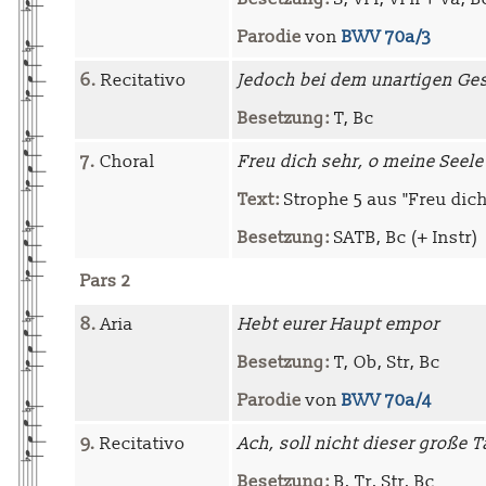
Parodie
von
BWV 70a/3
6.
Recitativo
Jedoch bei dem unartigen Ge
Besetzung:
T, Bc
7.
Choral
Freu dich sehr, o meine Seele
Text:
Strophe 5 aus "Freu dich
Besetzung:
SATB, Bc (+ Instr)
Pars 2
8.
Aria
Hebt eurer Haupt empor
Besetzung:
T, Ob, Str, Bc
Parodie
von
BWV 70a/4
9.
Recitativo
Ach, soll nicht dieser große 
Besetzung:
B, Tr, Str, Bc