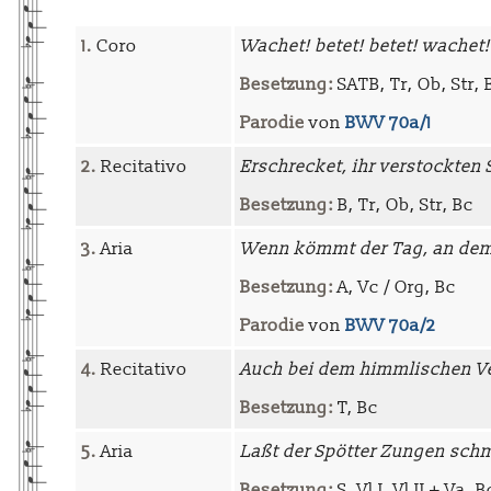
1.
Coro
Wachet! betet! betet! wachet!
Besetzung:
SATB, Tr, Ob, Str, 
Parodie
von
BWV 70a/1
2.
Recitativo
Erschrecket, ihr verstockten
Besetzung:
B, Tr, Ob, Str, Bc
3.
Aria
Wenn kömmt der Tag, an dem
Besetzung:
A, Vc / Org, Bc
Parodie
von
BWV 70a/2
4.
Recitativo
Auch bei dem himmlischen V
Besetzung:
T, Bc
5.
Aria
Laßt der Spötter Zungen sc
Besetzung:
S, Vl I, Vl II + Va, B