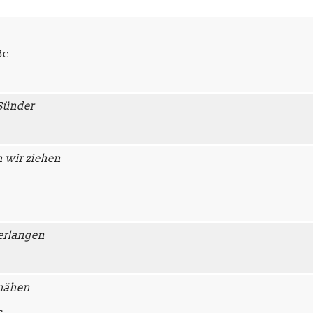
Bc
 Sünder
 wir ziehen
erlangen
hmähen
c