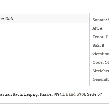
ser Gott
Sopran
: 
Alt
: A
Tenor
: T
Baß
: B
vierstim
Oboe
: O
Streiche
General
tian Bach. Leipzig, Kassel 1954ff,
Band I/301
, Seite 67