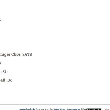
S
miger Chor
: SATB
b
r
: Str
baß
: Bc
www.bach.de
© 2004-2025 by
Peter Bach
·
Impressum
·