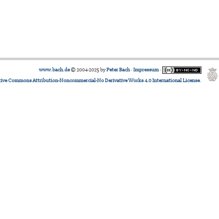
www.bach.de
© 2004-2025 by
Peter Bach
·
Impressum
·
tive Commons Attribution-Noncommercial-No Derivative Works 4.0 International License
.