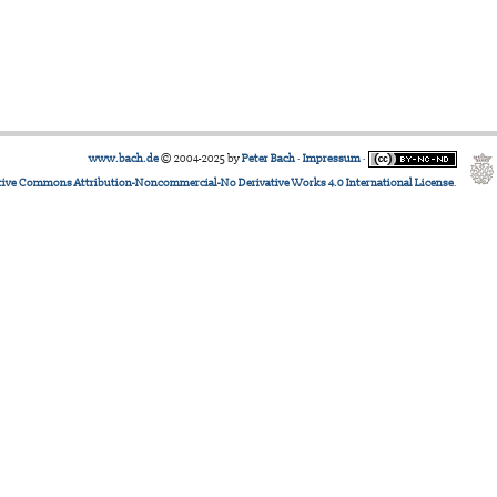
www.bach.de
© 2004-2025 by
Peter Bach
·
Impressum
·
tive Commons Attribution-Noncommercial-No Derivative Works 4.0 International License
.