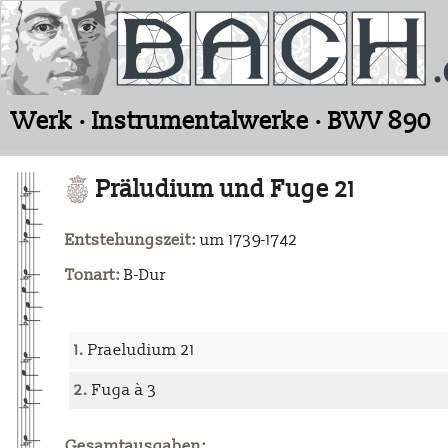
Werk · Instrumentalwerke · BWV 890
Präludium und Fuge 21
Entstehungszeit:
um 1739-1742
Tonart:
B-Dur
1.
Praeludium 21
2.
Fuga à 3
Gesamtausgaben: