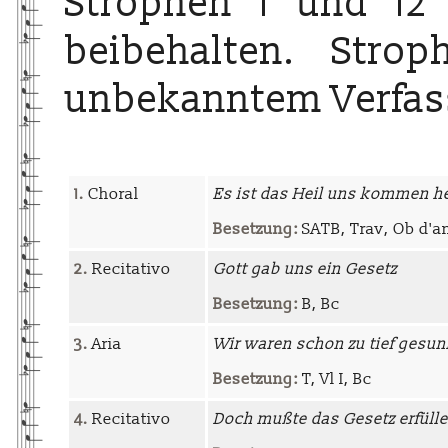
Strophen 1 und 12 
beibehalten. Strop
unbekanntem Verfas
1.
Choral
Es ist das Heil uns kommen h
Besetzung:
SATB, Trav, Ob d'am
2.
Recitativo
Gott gab uns ein Gesetz
Besetzung:
B, Bc
3.
Aria
Wir waren schon zu tief gesu
Besetzung:
T, Vl I, Bc
4.
Recitativo
Doch mußte das Gesetz erfüll