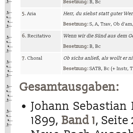
Besetzung:
B, Bc
5.
Aria
Herr, du siehst statt guter We
Besetzung:
S, A, Trav, Ob d'am
6.
Recitativo
Wenn wir die Sünd aus dem G
Besetzung:
B, Bc
7.
Choral
Ob sichs anließ, als wollt er n
Besetzung:
SATB, Bc (+ Instr, 
Gesamtausgaben:
Johann Sebastian 
1899,
Band 1
, Seite