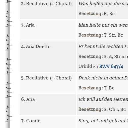
2.
Recitativo (+ Choral)
Was helfen uns die s
Besetzung:
B, Bc
3.
Aria
Man halte nur ein weni
Besetzung:
T, Str, Bc
4.
Aria Duetto
Er kennt die rechten 
Besetzung:
S, A, Str in
Urbild
zu
BWV 647/4
5.
Recitativo (+ Choral)
Denk nicht in deiner D
Besetzung:
T, Bc
6.
Aria
Ich will auf den Herre
Besetzung:
S, Ob I, Bc
7.
Corale
Sing, bet und geh auf