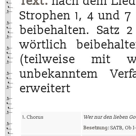
Text:
nach dem Lied 
Strophen 1, 4 und 7 
beibehalten. Satz 2
wörtlich beibehal
(teilweise mit w
unbekanntem Verf
erweitert
1.
Chorus
Wer nur den lieben Got
Besetzung:
SATB, Ob I-I