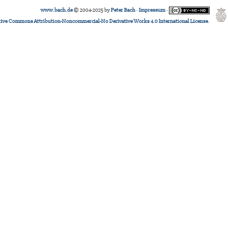
www.bach.de
© 2004-2025 by
Peter Bach
·
Impressum
·
tive Commons Attribution-Noncommercial-No Derivative Works 4.0 International License
.