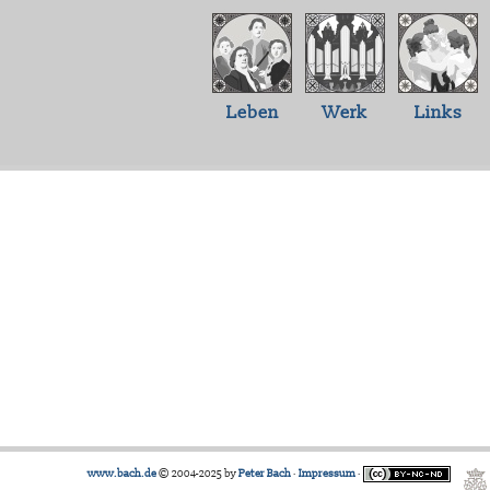
Leben
Werk
Links
www.bach.de
© 2004-2025 by
Peter Bach
·
Impressum
·